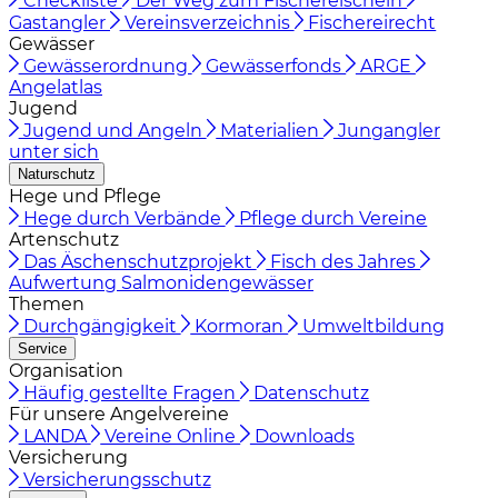
Checkliste
Der Weg zum Fischereischein
Gastangler
Vereinsverzeichnis
Fischereirecht
Gewässer
Gewässerordnung
Gewässerfonds
ARGE
Angelatlas
Jugend
Jugend und Angeln
Materialien
Jungangler
unter sich
Naturschutz
Hege und Pflege
Hege durch Verbände
Pflege durch Vereine
Artenschutz
Das Äschenschutzprojekt
Fisch des Jahres
Aufwertung Salmonidengewässer
Themen
Durchgängigkeit
Kormoran
Umweltbildung
Service
Organisation
Häufig gestellte Fragen
Datenschutz
Für unsere Angelvereine
LANDA
Vereine Online
Downloads
Versicherung
Versicherungsschutz