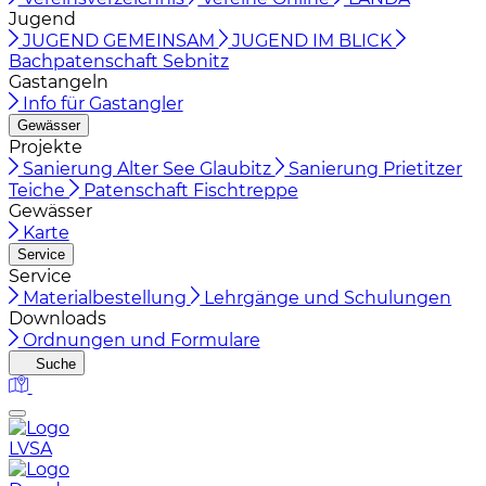
Jugend
JUGEND GEMEINSAM
JUGEND IM BLICK
Bachpatenschaft Sebnitz
Gastangeln
Info für Gastangler
Gewässer
Projekte
Sanierung Alter See Glaubitz
Sanierung Prietitzer
Teiche
Patenschaft Fischtreppe
Gewässer
Karte
Service
Service
Materialbestellung
Lehrgänge und Schulungen
Downloads
Ordnungen und Formulare
Suche
LVSA