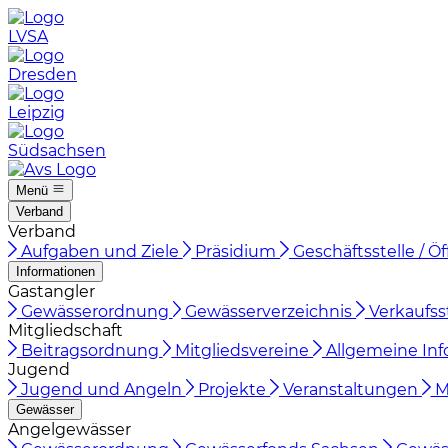
LVSA
Dresden
Leipzig
Südsachsen
Menü
Verband
Verband
Aufgaben und Ziele
Präsidium
Geschäftsstelle / 
Informationen
Gastangler
Gewässerordnung
Gewässerverzeichnis
Verkaufss
Mitgliedschaft
Beitragsordnung
Mitgliedsvereine
Allgemeine Inf
Jugend
Jugend und Angeln
Projekte
Veranstaltungen
Ma
Gewässer
Angelgewässer