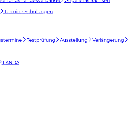
serfonds Landesverbände
Angelatlas Sachsen
n
Termine Schulungen
gstermine
Testprüfung
Ausstellung
Verlängerung
LANDA