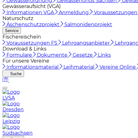
Gewässerordnung
Gewässerfonds Sachsen
Gewäs
Gewässeraufsicht (VGA)
Informationen VGA
Anmeldung
Voraussetzunge
Naturschutz
Äschenschutzprojekt
Salmonidenprojekt
Service
Fischereischein
Voraussetzungen FS
Lehrgangsanbieter
Lehrgan
Download & Links
Formulare
Dokumente
Gesetze
Links
Für unsere Vereine
Informationsmaterial
Leihmaterial
Vereine Online
Suche
LVSA
Dresden
Leipzig
Südsachsen