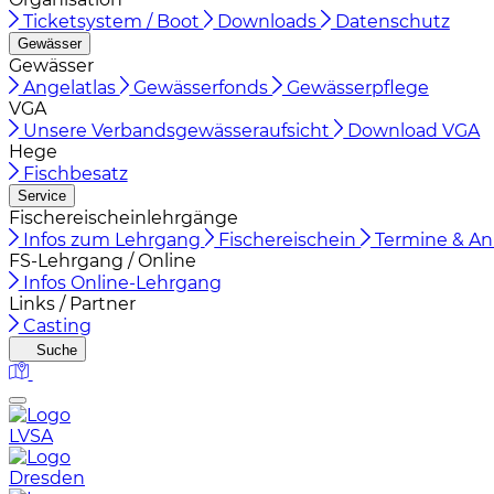
Ticketsystem / Boot
Downloads
Datenschutz
Gewässer
Gewässer
Angelatlas
Gewässerfonds
Gewässerpflege
VGA
Unsere Verbandsgewässeraufsicht
Download VGA
Hege
Fischbesatz
Service
Fischereischeinlehrgänge
Infos zum Lehrgang
Fischereischein
Termine & A
FS-Lehrgang / Online
Infos Online-Lehrgang
Links / Partner
Casting
Suche
LVSA
Dresden