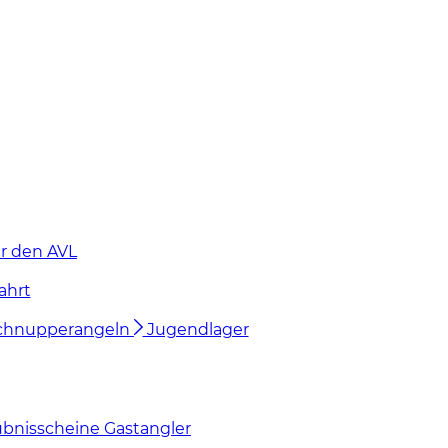
r den AVL
ahrt
chnupperangeln
Jugendlager
ubnisscheine Gastangler