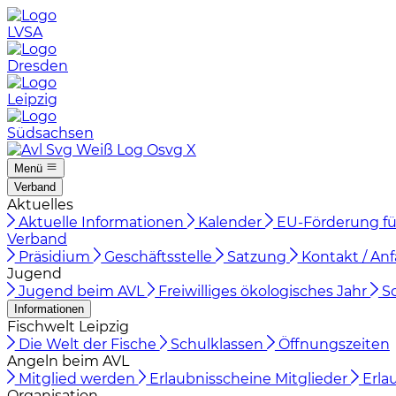
LVSA
Dresden
Leipzig
Südsachsen
Menü
Verband
Aktuelles
Aktuelle Informationen
Kalender
EU-Förderung fü
Verband
Präsidium
Geschäftsstelle
Satzung
Kontakt / Anf
Jugend
Jugend beim AVL
Freiwilliges ökologisches Jahr
S
Informationen
Fischwelt Leipzig
Die Welt der Fische
Schulklassen
Öffnungszeiten
Angeln beim AVL
Mitglied werden
Erlaubnisscheine Mitglieder
Erla
Organisation