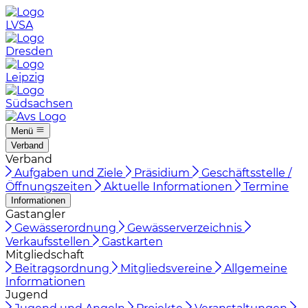
LVSA
Dresden
Leipzig
Südsachsen
Menü
Verband
Verband
Aufgaben und Ziele
Präsidium
Geschäftsstelle /
Öffnungszeiten
Aktuelle Informationen
Termine
Informationen
Gastangler
Gewässerordnung
Gewässerverzeichnis
Verkaufsstellen
Gastkarten
Mitgliedschaft
Beitragsordnung
Mitgliedsvereine
Allgemeine
Informationen
Jugend