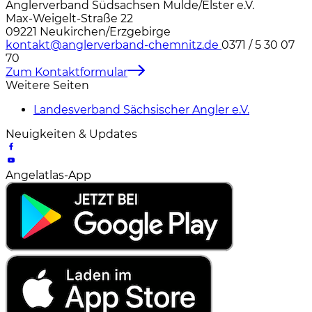
Anglerverband Südsachsen Mulde/Elster e.V.
Max-Weigelt-Straße 22
09221 Neukirchen/Erzgebirge
kontakt@anglerverband-chemnitz.de
0371 / 5 30 07
70
Zum Kontaktformular
Weitere Seiten
Landesverband Sächsischer Angler e.V.
Neuigkeiten & Updates
Angelatlas-App