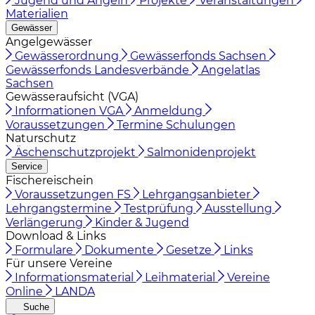
Jugend und Angeln
Projekte
Veranstaltungen
Materialien
Gewässer
Angelgewässer
Gewässerordnung
Gewässerfonds Sachsen
Gewässerfonds Landesverbände
Angelatlas
Sachsen
Gewässeraufsicht (VGA)
Informationen VGA
Anmeldung
Voraussetzungen
Termine Schulungen
Naturschutz
Äschenschutzprojekt
Salmonidenprojekt
Service
Fischereischein
Voraussetzungen FS
Lehrgangsanbieter
Lehrgangstermine
Testprüfung
Ausstellung
Verlängerung
Kinder & Jugend
Download & Links
Formulare
Dokumente
Gesetze
Links
Für unsere Vereine
Informationsmaterial
Leihmaterial
Vereine
Online
LANDA
Suche