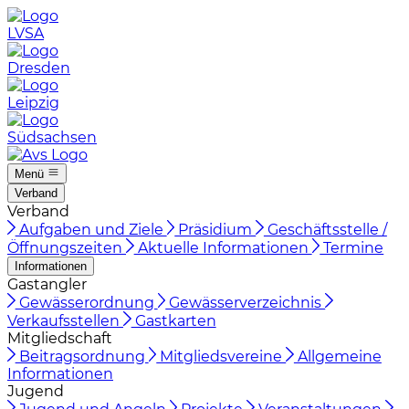
LVSA
Dresden
Leipzig
Südsachsen
Menü
Verband
Verband
Aufgaben und Ziele
Präsidium
Geschäftsstelle /
Öffnungszeiten
Aktuelle Informationen
Termine
Informationen
Gastangler
Gewässerordnung
Gewässerverzeichnis
Verkaufsstellen
Gastkarten
Mitgliedschaft
Beitragsordnung
Mitgliedsvereine
Allgemeine
Informationen
Jugend