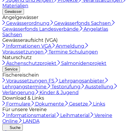
Jugend und Angeln
Projekte
Veranstaltungen
Materialien
Gewässer
Angelgewässer
Gewässerordnung
Gewässerfonds Sachsen
Gewässerfonds Landesverbände
Angelatlas
Sachsen
Gewässeraufsicht (VGA)
Informationen VGA
Anmeldung
Voraussetzungen
Termine Schulungen
Naturschutz
Äschenschutzprojekt
Salmonidenprojekt
Service
Fischereischein
Voraussetzungen FS
Lehrgangsanbieter
Lehrgangstermine
Testprüfung
Ausstellung
Verlängerung
Kinder & Jugend
Download & Links
Formulare
Dokumente
Gesetze
Links
Für unsere Vereine
Informationsmaterial
Leihmaterial
Vereine
Online
LANDA
Suche