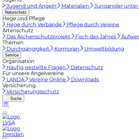
Jugend und Angeln
Materialien
Jungangler unter 
Naturschutz
Hege und Pflege
Hege durch Verbände
Pflege durch Vereine
Artenschutz
Das Äschenschutzprojekt
Fisch des Jahres
Aufwer
Themen
Durchgängigkeit
Kormoran
Umweltbildung
Service
Organisation
Häufig gestellte Fragen
Datenschutz
Für unsere Angelvereine
LANDA
Vereine Online
Downloads
Versicherung
Versicherungsschutz
Suche
LVSA
Dresden