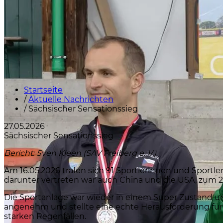
Startseite
/
Aktuelle Nachrichten
/
Sächsischer Sensationssieg
27.05.2026
Sächsischer Sensationssieg
Bericht: Sven Kleen (SAV Freiberg e. V.)
Am 16.05.2026 trafen sich 91 Sportlerinnen und Sportl
darunter vertreten war auch China und die USA, zum 2
Die Sportanlage war wieder in einem Super Zustand und
angenehm und stellte eine echte Herausforderung für 
starken Regenfällen.