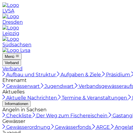
LVSA
Dresden
Leipzig
Südsachsen
Menü
Verband
Verband
Aufbau und Struktur
Aufgaben & Ziele
Präsidium
Ehrenamt
Gewässerwart
Jugendwart
Verbandsgewässeraufs
Aktuelles
Aktuelle Nachrichten
Termine & Veranstaltungen
Informationen
Angeln in Sachsen
Checkliste
Der Weg zum Fischereischein
Gastang
Gewässer
Gewässerordnung
Gewässerfonds
ARGE
Angelat
Jugend