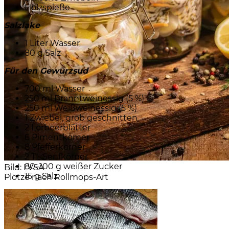
Holzspieße
Salzlake
1 Liter Wasser
80 g Salz
Für den Gewürzsud
700 ml Wasser
250 ml Branntweinessig (5 %)
250 ml Weißweinessig (5 %)
1 Zwiebel, grob geschnitten
2 Lorbeerblätter
6 Pimentkörner
8 Pfefferkörner
2 TL Senfkörner
80–100 g weißer Zucker
Bild: LVSA
15 g Salz
Plötze nach Rollmops-Art