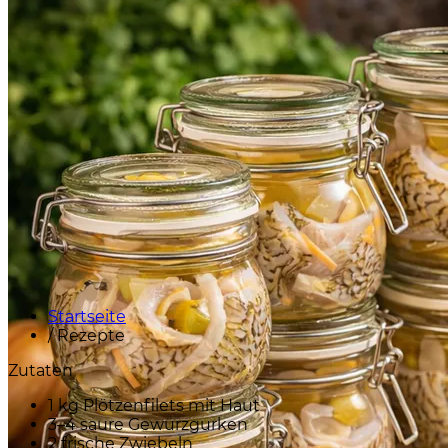
Startseite
/
Rezepte
Zutaten
1 kg Plötzenfilets mit Haut
3–4 saure Gewürzgurken
2 frische Zwiebeln