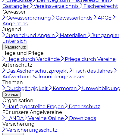
Checkliste
Der Weg zum Fischereischein
Gastangler
Vereinsverzeichnis
Fischereirecht
Gewässer
Gewässerordnung
Gewässerfonds
ARGE
Angelatlas
Jugend
Jugend und Angeln
Materialien
Jungangler
unter sich
Naturschutz
Hege und Pflege
Hege durch Verbände
Pflege durch Vereine
Artenschutz
Das Äschenschutzprojekt
Fisch des Jahres
Aufwertung Salmonidengewässer
Themen
Durchgängigkeit
Kormoran
Umweltbildung
Service
Organisation
Häufig gestellte Fragen
Datenschutz
Für unsere Angelvereine
LANDA
Vereine Online
Downloads
Versicherung
Versicherungsschutz