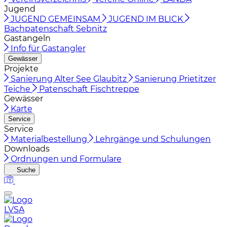
Jugend
JUGEND GEMEINSAM
JUGEND IM BLICK
Bachpatenschaft Sebnitz
Gastangeln
Info für Gastangler
Gewässer
Projekte
Sanierung Alter See Glaubitz
Sanierung Prietitzer
Teiche
Patenschaft Fischtreppe
Gewässer
Karte
Service
Service
Materialbestellung
Lehrgänge und Schulungen
Downloads
Ordnungen und Formulare
Suche
LVSA