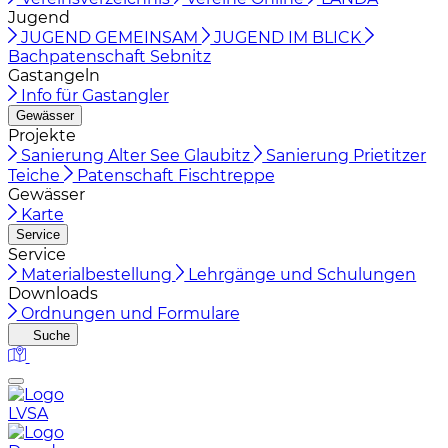
Jugend
JUGEND GEMEINSAM
JUGEND IM BLICK
Bachpatenschaft Sebnitz
Gastangeln
Info für Gastangler
Gewässer
Projekte
Sanierung Alter See Glaubitz
Sanierung Prietitzer
Teiche
Patenschaft Fischtreppe
Gewässer
Karte
Service
Service
Materialbestellung
Lehrgänge und Schulungen
Downloads
Ordnungen und Formulare
Suche
LVSA