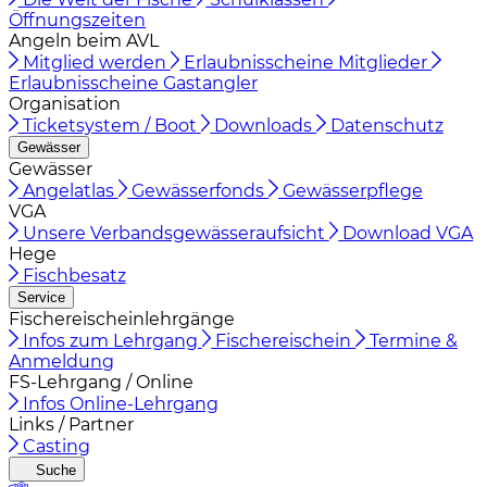
Öffnungszeiten
Angeln beim AVL
Mitglied werden
Erlaubnisscheine Mitglieder
Erlaubnisscheine Gastangler
Organisation
Ticketsystem / Boot
Downloads
Datenschutz
Gewässer
Gewässer
Angelatlas
Gewässerfonds
Gewässerpflege
VGA
Unsere Verbandsgewässeraufsicht
Download VGA
Hege
Fischbesatz
Service
Fischereischeinlehrgänge
Infos zum Lehrgang
Fischereischein
Termine &
Anmeldung
FS-Lehrgang / Online
Infos Online-Lehrgang
Links / Partner
Casting
Suche