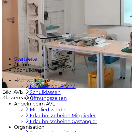
Startseite
/
Informationen
/
Schulklassen
Fischwelt Leipzig
Die Welt der Fische
Bild: AVL
Schulklassen
Klassenraum
Öffnungszeiten
Angeln beim AVL
Mitglied werden
Erlaubnisscheine Mitglieder
Erlaubnisscheine Gastangler
Organisation