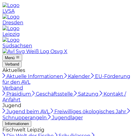
LVSA
Dresden
Leipzig
Südsachsen
Menü
Verband
Aktuelles
Aktuelle Informationen
Kalender
EU-Förderung
für den AVL
Verband
Präsidium
Geschäftsstelle
Satzung
Kontakt /
Anfahrt
Jugend
Jugend beim AVL
Freiwilliges ökologisches Jahr
Schnupperangeln
Jugendlager
Informationen
Fischwelt Leipzig
Die Welt der Fische
Schulklassen