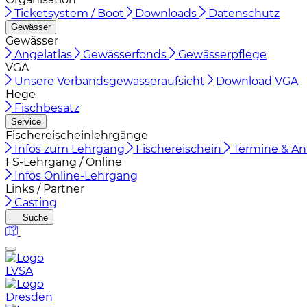
Ticketsystem / Boot
Downloads
Datenschutz
Gewässer
Gewässer
Angelatlas
Gewässerfonds
Gewässerpflege
VGA
Unsere Verbandsgewässeraufsicht
Download VGA
Hege
Fischbesatz
Service
Fischereischeinlehrgänge
Infos zum Lehrgang
Fischereischein
Termine & A
FS-Lehrgang / Online
Infos Online-Lehrgang
Links / Partner
Casting
Suche
LVSA
Dresden