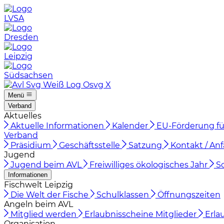
LVSA
Dresden
Leipzig
Südsachsen
Menü
Verband
Aktuelles
Aktuelle Informationen
Kalender
EU-Förderung fü
Verband
Präsidium
Geschäftsstelle
Satzung
Kontakt / Anf
Jugend
Jugend beim AVL
Freiwilliges ökologisches Jahr
S
Informationen
Fischwelt Leipzig
Die Welt der Fische
Schulklassen
Öffnungszeiten
Angeln beim AVL
Mitglied werden
Erlaubnisscheine Mitglieder
Erla
Organisation