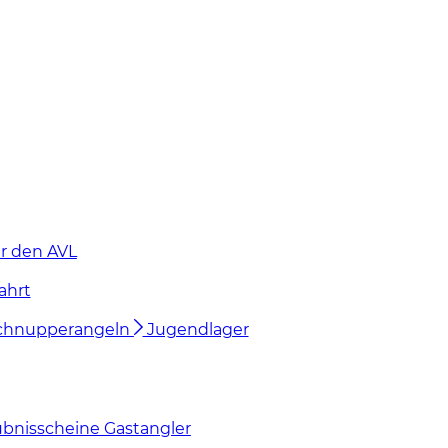
r den AVL
ahrt
chnupperangeln
Jugendlager
ubnisscheine Gastangler