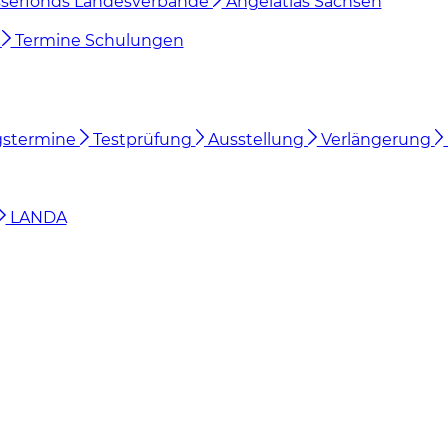
serfonds Landesverbände
Angelatlas Sachsen
n
Termine Schulungen
gstermine
Testprüfung
Ausstellung
Verlängerung
LANDA