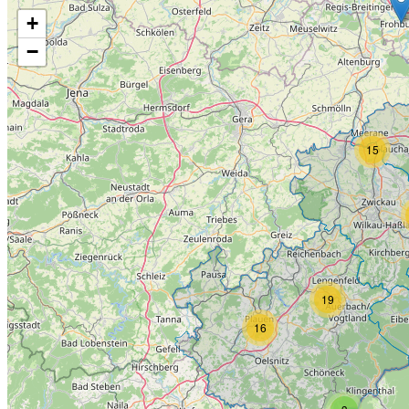
+
−
15
19
16