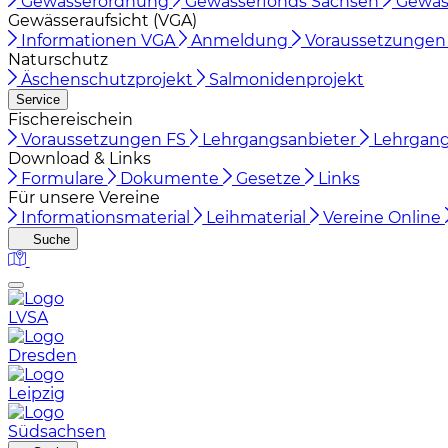
Gewässerordnung
Gewässerfonds Sachsen
Gewäs
Gewässeraufsicht (VGA)
Informationen VGA
Anmeldung
Voraussetzunge
Naturschutz
Äschenschutzprojekt
Salmonidenprojekt
Service
Fischereischein
Voraussetzungen FS
Lehrgangsanbieter
Lehrgan
Download & Links
Formulare
Dokumente
Gesetze
Links
Für unsere Vereine
Informationsmaterial
Leihmaterial
Vereine Online
Suche
LVSA
Dresden
Leipzig
Südsachsen