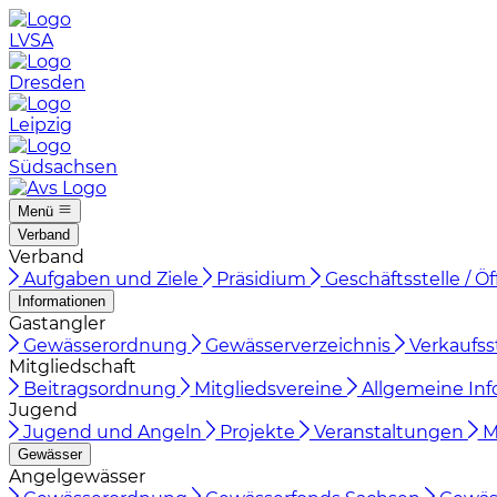
LVSA
Dresden
Leipzig
Südsachsen
Menü
Verband
Verband
Aufgaben und Ziele
Präsidium
Geschäftsstelle / 
Informationen
Gastangler
Gewässerordnung
Gewässerverzeichnis
Verkaufss
Mitgliedschaft
Beitragsordnung
Mitgliedsvereine
Allgemeine Inf
Jugend
Jugend und Angeln
Projekte
Veranstaltungen
Ma
Gewässer
Angelgewässer