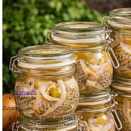
Startseite
/
Rezepte
Zutaten
1 kg Plötzenfilets mit Haut
3–4 saure Gewürzgurken
2 frische Zwiebeln