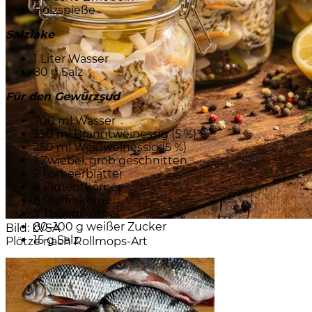
Holzspieße
Salzlake
1 Liter Wasser
80 g Salz
Für den Gewürzsud
700 ml Wasser
250 ml Branntweinessig (5 %)
250 ml Weißweinessig (5 %)
1 Zwiebel, grob geschnitten
2 Lorbeerblätter
6 Pimentkörner
8 Pfefferkörner
2 TL Senfkörner
80–100 g weißer Zucker
Bild: LVSA
15 g Salz
Plötze nach Rollmops-Art