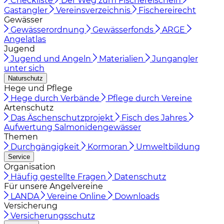
Checkliste
Der Weg zum Fischereischein
Gastangler
Vereinsverzeichnis
Fischereirecht
Gewässer
Gewässerordnung
Gewässerfonds
ARGE
Angelatlas
Jugend
Jugend und Angeln
Materialien
Jungangler
unter sich
Naturschutz
Hege und Pflege
Hege durch Verbände
Pflege durch Vereine
Artenschutz
Das Äschenschutzprojekt
Fisch des Jahres
Aufwertung Salmonidengewässer
Themen
Durchgängigkeit
Kormoran
Umweltbildung
Service
Organisation
Häufig gestellte Fragen
Datenschutz
Für unsere Angelvereine
LANDA
Vereine Online
Downloads
Versicherung
Versicherungsschutz