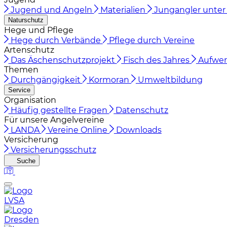
Jugend und Angeln
Materialien
Jungangler unter 
Naturschutz
Hege und Pflege
Hege durch Verbände
Pflege durch Vereine
Artenschutz
Das Äschenschutzprojekt
Fisch des Jahres
Aufwer
Themen
Durchgängigkeit
Kormoran
Umweltbildung
Service
Organisation
Häufig gestellte Fragen
Datenschutz
Für unsere Angelvereine
LANDA
Vereine Online
Downloads
Versicherung
Versicherungsschutz
Suche
LVSA
Dresden