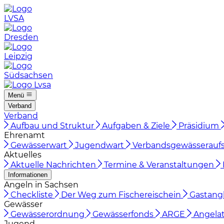
LVSA
Dresden
Leipzig
Südsachsen
Menü
Verband
Verband
Aufbau und Struktur
Aufgaben & Ziele
Präsidium
Ehrenamt
Gewässerwart
Jugendwart
Verbandsgewässeraufs
Aktuelles
Aktuelle Nachrichten
Termine & Veranstaltungen
Informationen
Angeln in Sachsen
Checkliste
Der Weg zum Fischereischein
Gastang
Gewässer
Gewässerordnung
Gewässerfonds
ARGE
Angelat
Jugend