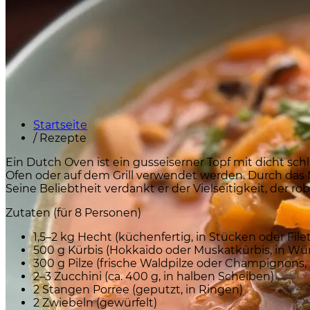
Startseite
/
Rezepte
Ein Dutch Oven ist ein gusseiserner Topf mit dicht sc
Ofen oder auf dem Grill verwendet werden. Durch das 
Seine Beliebtheit verdankt er der Vielseitigkeit, der
Zutaten (für 8 Personen)
1,5–2 kg Hecht (küchenfertig, in Stücken oder Filet
500 g Kürbis (Hokkaido oder Muskatkürbis, in Wür
300 g Pilze (frische Waldpilze oder Champignons, S
2–3 Zucchini (ca. 400 g, in halben Scheiben)
2 Stangen Porree (geputzt, in Ringen)
2 Zwiebeln (gewürfelt)