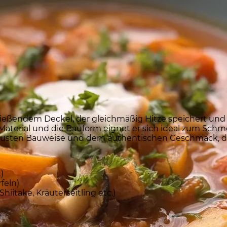
hließendem Deckel, der gleichmäßig Hitze speichert und 
Material und die Bauform eignet er sich ideal zum Sch
 robusten Bauweise und dem authentischen Geschmack, de
)
feln)
hiitake, Kräuterseitling etc.)